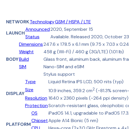
64GB
2020
Rose
Gold
NETWORK
Technology
GSM / HSPA / LTE
Announced
2020, September 15
LAUNCH
Status
Available. Released 2020, October 23
Dimensions
247.6 x 178.5 x 6.1 mm (9.75 x 7.03 x 0.24
Weight
458 g (Wi-Fi) / 460 g (3G/LTE) (1.01 lb)
BODY
Build
Glass front, aluminum back, aluminum fr
SIM
Nano-SIM and eSIM
Stylus support
Type
Liquid Retina IPS LCD, 500 nits (typ)
Size
2
10.9 inches, 359.2 cm
(~81.3% screen-
DISPLAY
Resolution
1640 x 2360 pixels (~264 ppi density)
Protection
Scratch-resistant glass, oleophobic c
OS
iPadOS 14.1, upgradable to iPadOS 17.3.
Chipset
Apple A14 Bionic (5 nm)
PLATFORM
CPU
Hexa-core (2×3.0 GHz Firestorm + 4×1