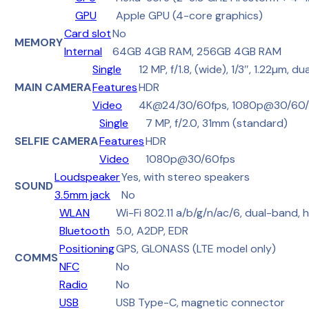
GPU
Apple GPU (4-core graphics)
Card slot
No
MEMORY
Internal
64GB 4GB RAM, 256GB 4GB RAM
Single
12 MP, f/1.8, (wide), 1/3″, 1.22µm, d
MAIN CAMERA
Features
HDR
Video
4K@24/30/60fps, 1080p@30/60/1
Single
7 MP, f/2.0, 31mm (standard)
SELFIE CAMERA
Features
HDR
Video
1080p@30/60fps
Loudspeaker
Yes, with stereo speakers
SOUND
3.5mm jack
No
WLAN
Wi-Fi 802.11 a/b/g/n/ac/6, dual-band,
Bluetooth
5.0, A2DP, EDR
Positioning
GPS, GLONASS (LTE model only)
COMMS
NFC
No
Radio
No
USB
USB Type-C, magnetic connector