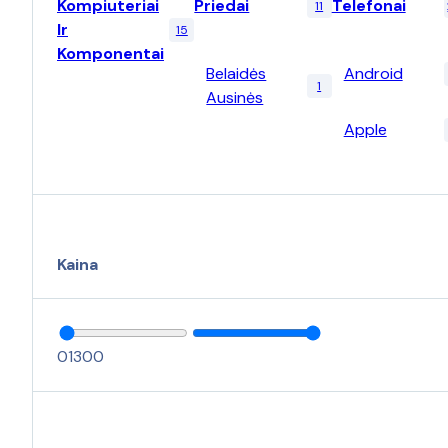
Kompiuteriai
Priedai
Telefonai
11
Ir
15
Komponentai
Belaidės
Android
1
Ausinės
Apple
Kaina
0
1300