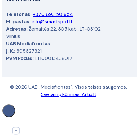
Telefonas:
+370 693 50 954
El. paštas:
info@smartspot.lt
Adresas:
Žemaitės 22, 305 kab., LT-03102
Vilnius
UAB Mediafrontas
Į. K.:
305627821
PVM kodas:
LT100013438017
© 2026 UAB „Mediafrontas”. Visos teisės saugomos.
Svetainių kūrimas:
Artix.lt