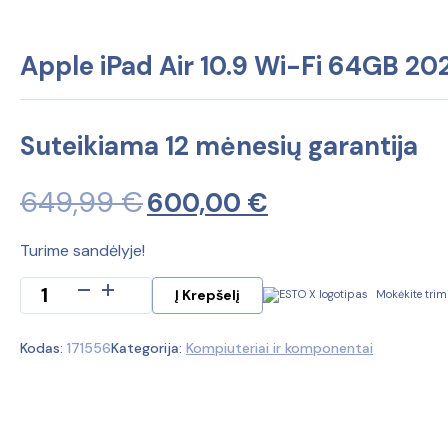
Apple iPad Air 10.9 Wi-Fi 64GB 20
Suteikiama 12 mėnesių garantija
649,99
€
Original
Current
600,00
€
price
price
Turime sandėlyje!
was:
is:
produkto
Į Krepšelį
Mokėkite trim
kiekis:
649,99 €.
600,00 €.
Apple
Kodas:
171556
Kategorija:
Kompiuteriai ir komponentai
iPad
Air
10.9
Wi-
Fi