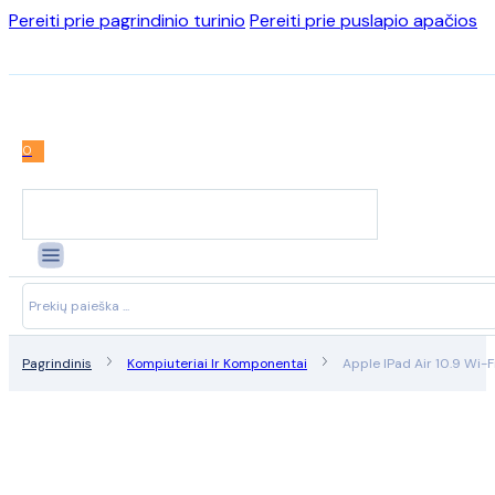
Pereiti prie pagrindinio turinio
Pereiti prie puslapio apačios
0
Search
...
Pagrindinis
Kompiuteriai Ir Komponentai
Apple IPad Air 10.9 Wi