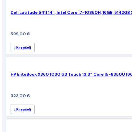
Dell Latitude 5411 14″, Intel Core I7-10850H, 16GB, 5142GB S
599,00
€
Į Krepšelį
HP EliteBook X360 1030 G3 Touch 13.3″ Core I5-8350U 1
323,00
€
Į Krepšelį