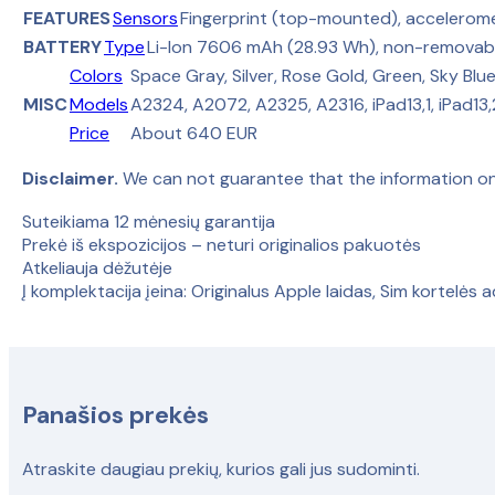
FEATURES
Sensors
Fingerprint (top-mounted), accelerom
BATTERY
Type
Li-Ion 7606 mAh (28.93 Wh), non-removab
Colors
Space Gray, Silver, Rose Gold, Green, Sky Blu
MISC
Models
A2324, A2072, A2325, A2316, iPad13,1, iPad13,
Price
About 640 EUR
Disclaimer.
We can not guarantee that the information on
Suteikiama 12 mėnesių garantija
Prekė iš ekspozicijos – neturi originalios pakuotės
Atkeliauja dėžutėje
Į komplektacija įeina: Originalus Apple laidas, Sim kortelės a
Panašios prekės
Atraskite daugiau prekių, kurios gali jus sudominti.