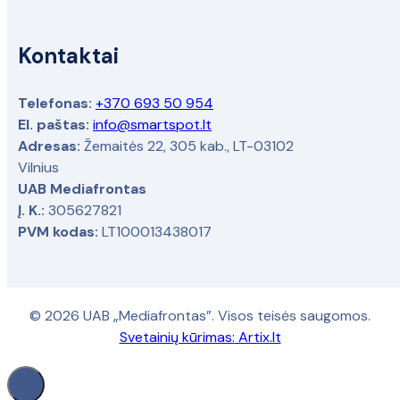
Kontaktai
Telefonas:
+370 693 50 954
El. paštas:
info@smartspot.lt
Adresas:
Žemaitės 22, 305 kab., LT-03102
Vilnius
UAB Mediafrontas
Į. K.:
305627821
PVM kodas:
LT100013438017
© 2026 UAB „Mediafrontas”. Visos teisės saugomos.
Svetainių kūrimas:
Artix.lt