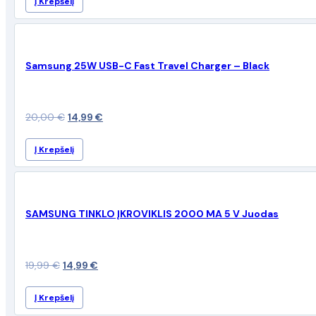
Į Krepšelį
Samsung 25W USB-C Fast Travel Charger – Black
Original
Current
20,00
€
14,99
€
price
price
Į Krepšelį
was:
is:
20,00 €.
14,99 €.
SAMSUNG TINKLO ĮKROVIKLIS 2000 MA 5 V Juodas
Original
Current
19,99
€
14,99
€
price
price
Į Krepšelį
was:
is: