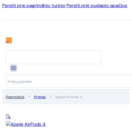
Pereiti prie pagrindinio turinio
Pereiti prie puslapio apačios
0
Search
...
Pagrindinis
Priedai
Apple AirPods 4
🔍