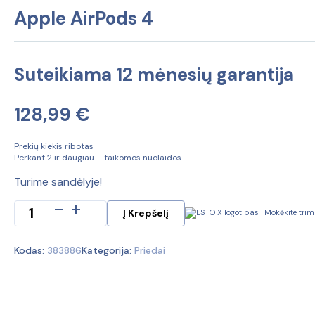
Apple AirPods 4
Suteikiama 12 mėnesių garantija
128,99
€
Prekių kiekis ribotas
Perkant 2 ir daugiau – taikomos nuolaidos
Turime sandėlyje!
produkto
Į Krepšelį
Mokėkite trim
kiekis:
Apple
Kodas:
383886
Kategorija:
Priedai
AirPods
4