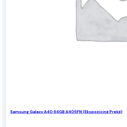
Samsung Galaxy A40 64GB A405FN (Ekspozicinė Prekė)