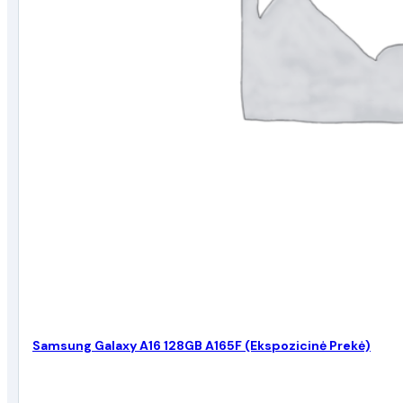
Samsung Galaxy A16 128GB A165F (Ekspozicinė Prekė)