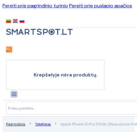
Pereiti prie pagrindinio turinio
Pereiti prie puslapio apačios
0
Krepšelyje nėra produktų.
Search
...
Pagrindinis
Telefonai
Apple IPhone 12 Pro 512Gb (Ekspozicinė Pre