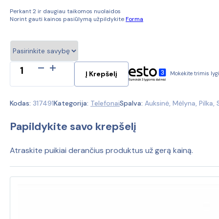
Perkant 2 ir daugiau taikomos nuolaidos
Norint gauti kainos pasiūlymą užpildykite
Forma
produkto
Į Krepšelį
Mokėkite trimis ly
kiekis:
Apple
iPhone
Kodas:
317491
Kategorija:
Telefonai
Spalva:
Auksinė, Mėlyna, Pilka, 
12
Pro
Papildykite savo krepšelį
512Gb
(Ekspozicinė
prekė)
Atraskite puikiai derančius produktus už gerą kainą.