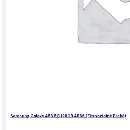
Samsung Galaxy A56 5G 128GB A566 (Ekspozicinė Prekė)