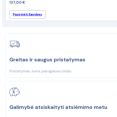
137,00
€
This
Pasirinkti Savybes
product
has
multiple
variants.
The
options
may
be
Greitas ir saugus pristatymas
chosen
on
Pristatymas Jums patogiausiu būdu
the
product
page
Galimybė atsiskaityti atsiėmimo metu