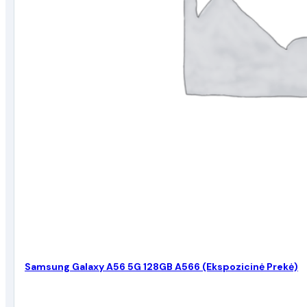
Samsung Galaxy A56 5G 128GB A566 (Ekspozicinė Prekė)