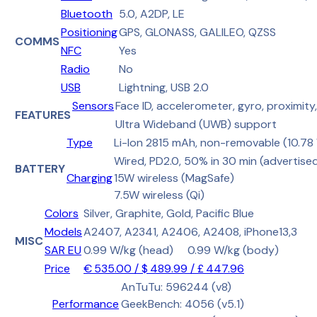
Bluetooth
5.0, A2DP, LE
Positioning
GPS, GLONASS, GALILEO, QZSS
COMMS
NFC
Yes
Radio
No
USB
Lightning, USB 2.0
Sensors
Face ID, accelerometer, gyro, proximit
FEATURES
Ultra Wideband (UWB) support
Type
Li-Ion 2815 mAh, non-removable (10.78
Wired, PD2.0, 50% in 30 min (advertise
BATTERY
Charging
15W wireless (MagSafe)
7.5W wireless (Qi)
Colors
Silver, Graphite, Gold, Pacific Blue
Models
A2407, A2341, A2406, A2408, iPhone13,3
MISC
SAR EU
0.99 W/kg (head) 0.99 W/kg (body)
Price
€ 535.00 / $ 489.99 / £ 447.96
AnTuTu: 596244 (v8)
Performance
GeekBench: 4056 (v5.1)