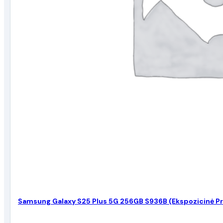
Samsung Galaxy S25 Plus 5G 256GB S936B (Ekspozicinė P