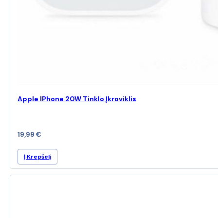
Apple IPhone 20W Tinklo Įkroviklis
19,99
€
Į Krepšelį