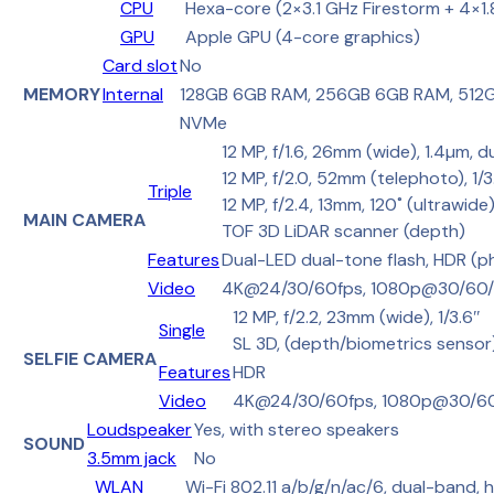
CPU
Hexa-core (2×3.1 GHz Firestorm + 4×1
GPU
Apple GPU (4-core graphics)
Card slot
No
MEMORY
Internal
128GB 6GB RAM, 256GB 6GB RAM, 512
NVMe
12 MP, f/1.6, 26mm (wide), 1.4µm, d
12 MP, f/2.0, 52mm (telephoto), 1/3
Triple
12 MP, f/2.4, 13mm, 120˚ (ultrawide)
MAIN CAMERA
TOF 3D LiDAR scanner (depth)
Features
Dual-LED dual-tone flash, HDR (
Video
4K@24/30/60fps, 1080p@30/60/120
12 MP, f/2.2, 23mm (wide), 1/3.6″
Single
SL 3D, (depth/biometrics sensor
SELFIE CAMERA
Features
HDR
Video
4K@24/30/60fps, 1080p@30/60/
Loudspeaker
Yes, with stereo speakers
SOUND
3.5mm jack
No
WLAN
Wi-Fi 802.11 a/b/g/n/ac/6, dual-band,