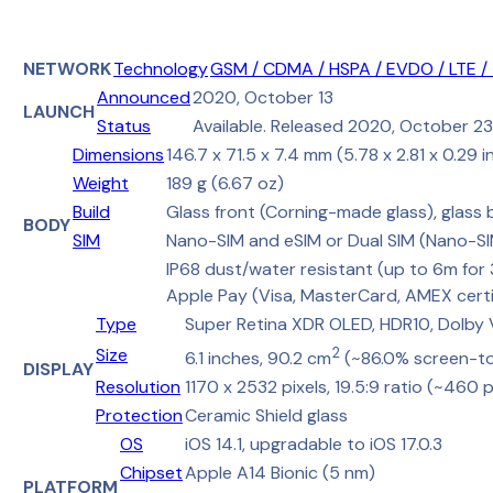
NETWORK
Technology
GSM / CDMA / HSPA / EVDO / LTE /
Announced
2020, October 13
LAUNCH
Status
Available. Released 2020, October 23
Dimensions
146.7 x 71.5 x 7.4 mm (5.78 x 2.81 x 0.29 i
Weight
189 g (6.67 oz)
Build
Glass front (Corning-made glass), glass 
BODY
SIM
Nano-SIM and eSIM or Dual SIM (Nano-SIM
IP68 dust/water resistant (up to 6m for
Apple Pay (Visa, MasterCard, AMEX certi
Type
Super Retina XDR OLED, HDR10, Dolby V
Size
2
6.1 inches, 90.2 cm
(~86.0% screen-to
DISPLAY
Resolution
1170 x 2532 pixels, 19.5:9 ratio (~460 
Protection
Ceramic Shield glass
OS
iOS 14.1, upgradable to iOS 17.0.3
Chipset
Apple A14 Bionic (5 nm)
PLATFORM