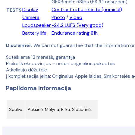
GFXBench: 58fps (ES 3.1 onscreen)
Display
Contrast ratio: Infinite (nominal)
TESTS
Camera
Photo
/
Video
Loudspeaker
-24.2 LUFS (Very good)
Battery life
Endurance rating 81h
Disclaimer.
We can not guarantee that the information on
Suteikiama 12 mėnesių garantija
Prekė iš ekspozicijos – neturi originalios pakuotės
Atkeliauja dėžutėje
Į komplektacija įeina: Originalus Apple laidas, Sim kortelės a
Papildoma Informacija
Spalva
Auksinė, Mėlyna, Pilka, Sidabrinė