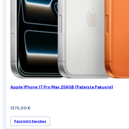
Apple IPhone 17 Pro Max 256GB (Pažeista Pakuotė)
1275,00
€
This
Pasirinkti Savybes
product