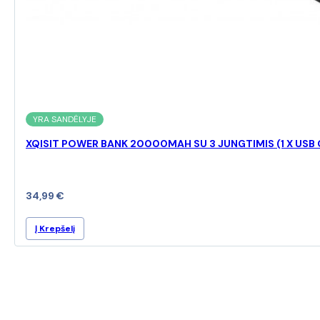
YRA SANDĖLYJE
XQISIT POWER BANK 20000MAH SU 3 JUNGTIMIS (1 X USB C
34,99
€
Į Krepšelį