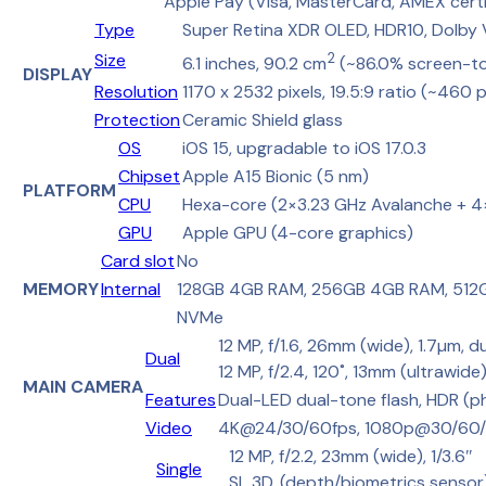
Apple Pay (Visa, MasterCard, AMEX certi
Type
Super Retina XDR OLED, HDR10, Dolby V
Size
2
6.1 inches, 90.2 cm
(~86.0% screen-to
DISPLAY
Resolution
1170 x 2532 pixels, 19.5:9 ratio (~460 
Protection
Ceramic Shield glass
OS
iOS 15, upgradable to iOS 17.0.3
Chipset
Apple A15 Bionic (5 nm)
PLATFORM
CPU
Hexa-core (2×3.23 GHz Avalanche + 4×
GPU
Apple GPU (4-core graphics)
Card slot
No
MEMORY
Internal
128GB 4GB RAM, 256GB 4GB RAM, 51
NVMe
12 MP, f/1.6, 26mm (wide), 1.7µm, d
Dual
12 MP, f/2.4, 120˚, 13mm (ultrawide
MAIN CAMERA
Features
Dual-LED dual-tone flash, HDR (
Video
4K@24/30/60fps, 1080p@30/60/120
12 MP, f/2.2, 23mm (wide), 1/3.6″
Single
SL 3D, (depth/biometrics sensor