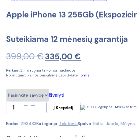
Apple iPhone 13 256Gb (Ekspozici
Suteikiama 12 mėnesių garantija
399,00
€
Original
Current
335,00
€
price
price
Perkant 2 ir daugiau taikomos nuolaidos
Norint gauti kainos pasiūlymą užpildykite
Forma
was:
is:
399,00 €.
335,00 €.
Išvalyti
produkto
Į Krepšelį
Mokėkite trim
kiekis:
Apple
Kodas:
293483
Kategorija:
Telefonai
Spalva:
Balta, Juoda, Mėlyna,
iPhone
13