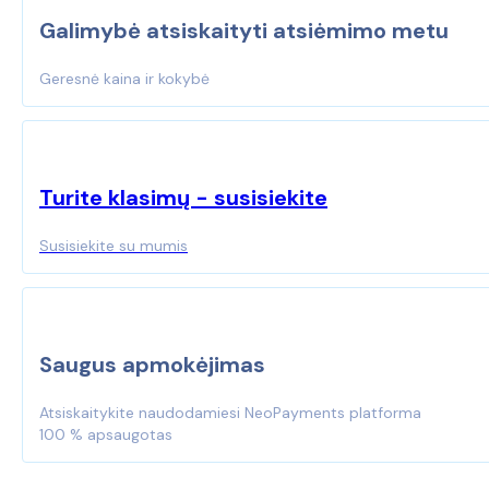
page
Galimybė atsiskaityti atsiėmimo metu
Geresnė kaina ir kokybė
Turite klasimų - susisiekite
Susisiekite su mumis
Saugus apmokėjimas
Atsiskaitykite naudodamiesi NeoPayments platforma
100 % apsaugotas