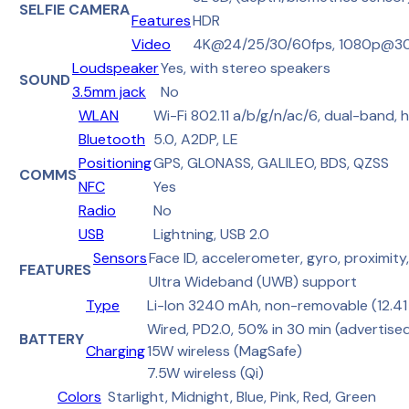
SELFIE CAMERA
Features
HDR
Video
4K@24/25/30/60fps, 1080p@30/
Loudspeaker
Yes, with stereo speakers
SOUND
3.5mm jack
No
WLAN
Wi-Fi 802.11 a/b/g/n/ac/6, dual-band,
Bluetooth
5.0, A2DP, LE
Positioning
GPS, GLONASS, GALILEO, BDS, QZSS
COMMS
NFC
Yes
Radio
No
USB
Lightning, USB 2.0
Sensors
Face ID, accelerometer, gyro, proximit
FEATURES
Ultra Wideband (UWB) support
Type
Li-Ion 3240 mAh, non-removable (12.4
Wired, PD2.0, 50% in 30 min (advertise
BATTERY
Charging
15W wireless (MagSafe)
7.5W wireless (Qi)
Colors
Starlight, Midnight, Blue, Pink, Red, Green