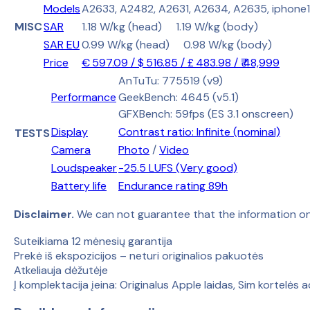
Models
A2633, A2482, A2631, A2634, A2635, iphone
MISC
SAR
1.18 W/kg (head) 1.19 W/kg (body)
SAR EU
0.99 W/kg (head) 0.98 W/kg (body)
Price
€ 597.09 / $ 516.85 / £ 483.98 / ₹ 48,999
AnTuTu: 775519 (v9)
Performance
GeekBench: 4645 (v5.1)
GFXBench: 59fps (ES 3.1 onscreen)
Display
Contrast ratio: Infinite (nominal)
TESTS
Camera
Photo
/
Video
Loudspeaker
-25.5 LUFS (Very good)
Battery life
Endurance rating 89h
Disclaimer.
We can not guarantee that the information on
Suteikiama 12 mėnesių garantija
Prekė iš ekspozicijos – neturi originalios pakuotės
Atkeliauja dėžutėje
Į komplektacija įeina: Originalus Apple laidas, Sim kortelės a