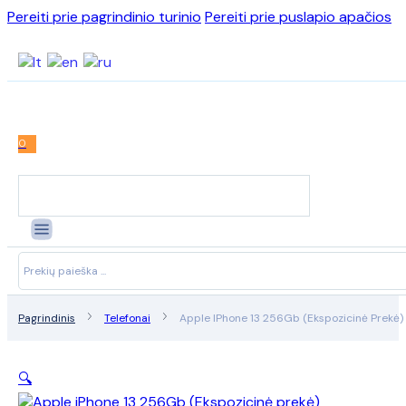
Pereiti prie pagrindinio turinio
Pereiti prie puslapio apačios
0
Search
...
Pagrindinis
Telefonai
Apple IPhone 13 256Gb (Ekspozicinė Prekė)
🔍