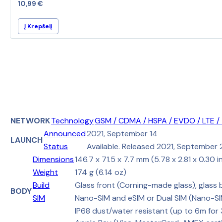
be
10,99
€
chosen
on
Į Krepšelį
the
product
page
NETWORK
Technology
GSM / CDMA / HSPA / EVDO / LTE /
Announced
2021, September 14
LAUNCH
Status
Available. Released 2021, September 
Dimensions
146.7 x 71.5 x 7.7 mm (5.78 x 2.81 x 0.30 i
Weight
174 g (6.14 oz)
Build
Glass front (Corning-made glass), glass
BODY
SIM
Nano-SIM and eSIM or Dual SIM (Nano-SI
IP68 dust/water resistant (up to 6m for