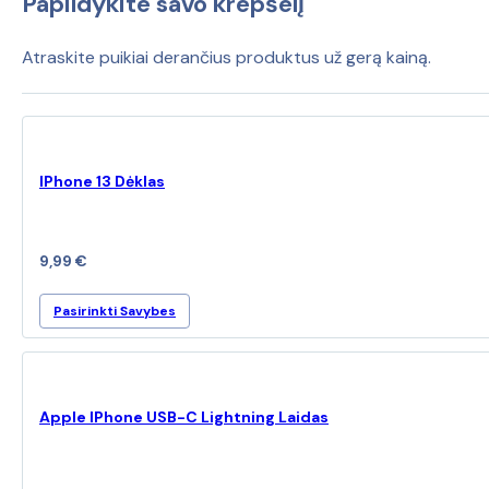
Papildykite savo krepšelį
256Gb
(Ekspozicinė
prekė)
Atraskite puikiai derančius produktus už gerą kainą.
IPhone 13 Dėklas
9,99
€
This
Pasirinkti Savybes
product
has
multiple
variants.
Apple IPhone USB-C Lightning Laidas
The
options
may