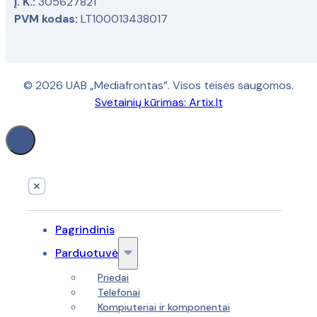
Į. K.:
305627821
PVM kodas:
LT100013438017
© 2026 UAB „Mediafrontas”. Visos teisės saugomos.
Svetainių kūrimas:
Artix.lt
Pagrindinis
Parduotuvė
Priedai
Telefonai
Kompiuteriai ir komponentai