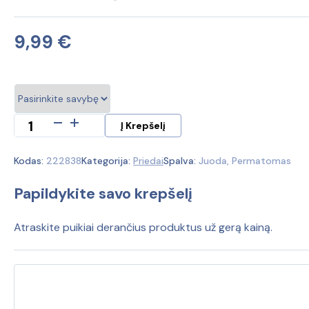
9,99
€
produkto
Į Krepšelį
kiekis:
iPhone
Kodas:
222838
Kategorija:
Priedai
Spalva:
Juoda, Permatomas
13
dėklas
Papildykite savo krepšelį
Atraskite puikiai derančius produktus už gerą kainą.