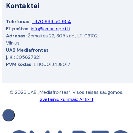
Kontaktai
Telefonas:
+370 693 50 954
El. paštas:
info@smartspot.lt
Adresas:
Žemaitės 22, 305 kab., LT-03102
Vilnius
UAB Mediafrontas
Į. K.:
305627821
PVM kodas:
LT100013438017
© 2026 UAB „Mediafrontas”. Visos teisės saugomos.
Svetainių kūrimas:
Artix.lt