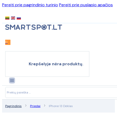
Pereiti prie pagrindinio turinio
Pereiti prie puslapio apačios
0
Krepšelyje nėra produktų.
Search
...
Pagrindinis
Priedai
IPhone 13 Dėklas