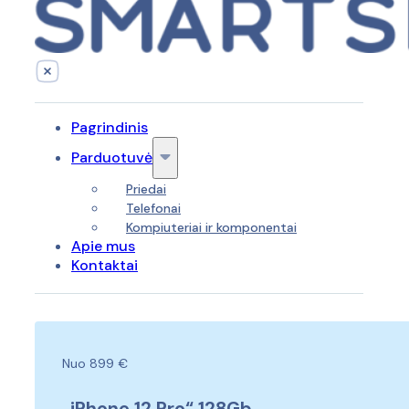
Pagrindinis
Parduotuvė
Priedai
Telefonai
Kompiuteriai ir komponentai
Apie mus
Kontaktai
Nuo 899 €
„iPhone 12 Pro“ 128Gb