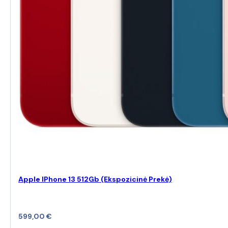
Apple IPhone 13 512Gb (Ekspozicinė Prekė)
599,00
€