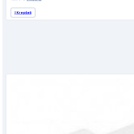
price
price
Į Krepšelį
was:
is:
19,99 €.
14,99 €.