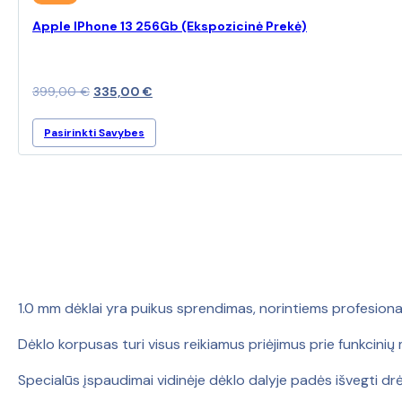
Apple IPhone 13 256Gb (Ekspozicinė Prekė)
Original
Current
399,00
€
335,00
€
price
price
This
Pasirinkti Savybes
was:
is:
product
399,00 €.
335,00 €.
has
multiple
variants.
The
options
may
be
chosen
1.0 mm dėklai yra puikus sprendimas, norintiems profesional
on
the
Dėklo korpusas turi visus reikiamus priėjimus prie funkcini
product
page
Specialūs įspaudimai vidinėje dėklo dalyje padės išvegti d