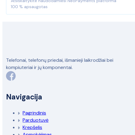
Atsiskaitykite naudodamiesi NeoPayments platforma
100 % apsaugotas
Telefonai, telefonų priedai, išmanieji laikrodžiai bei
kompiuteriai ir jų komponentai.
Navigacija
Pagrindinis
Parduotuvė
Krepšelis
Apmokėjimas