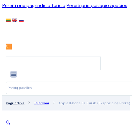
Pereiti prie pagrindinio turinio
Pereiti prie puslapio apačios
0
Search
...
Pagrindinis
Telefonai
Apple IPhone 6s 64Gb (Ekspozicinė Prekė)
🔍