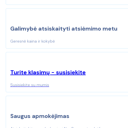
on
the
product
page
Galimybė atsiskaityti atsiėmimo metu
Geresnė kaina ir kokybė
Turite klasimų - susisiekite
Susisiekite su mumis
Saugus apmokėjimas