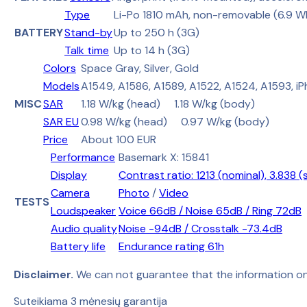
Type
Li-Po 1810 mAh, non-removable (6.9 W
BATTERY
Stand-by
Up to 250 h (3G)
Talk time
Up to 14 h (3G)
Colors
Space Gray, Silver, Gold
Models
A1549, A1586, A1589, A1522, A1524, A1593, i
MISC
SAR
1.18 W/kg (head) 1.18 W/kg (body)
SAR EU
0.98 W/kg (head) 0.97 W/kg (body)
Price
About 100 EUR
Performance
Basemark X: 15841
Display
Contrast ratio: 1213 (nominal), 3.838 (
Camera
Photo
/
Video
TESTS
Loudspeaker
Voice 66dB / Noise 65dB / Ring 72dB
Audio quality
Noise -94dB / Crosstalk -73.4dB
Battery life
Endurance rating 61h
Disclaimer.
We can not guarantee that the information on
Suteikiama 3 mėnesių garantija