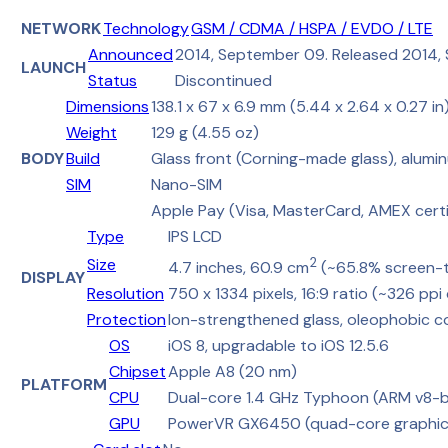
NETWORK
Technology
GSM / CDMA / HSPA / EVDO / LTE
Announced
2014, September 09. Released 2014,
LAUNCH
Status
Discontinued
Dimensions
138.1 x 67 x 6.9 mm (5.44 x 2.64 x 0.27 in
Weight
129 g (4.55 oz)
BODY
Build
Glass front (Corning-made glass), alumi
SIM
Nano-SIM
Apple Pay (Visa, MasterCard, AMEX certi
Type
IPS LCD
Size
2
4.7 inches, 60.9 cm
(~65.8% screen-t
DISPLAY
Resolution
750 x 1334 pixels, 16:9 ratio (~326 ppi
Protection
Ion-strengthened glass, oleophobic c
OS
iOS 8, upgradable to iOS 12.5.6
Chipset
Apple A8 (20 nm)
PLATFORM
CPU
Dual-core 1.4 GHz Typhoon (ARM v8-
GPU
PowerVR GX6450 (quad-core graphic