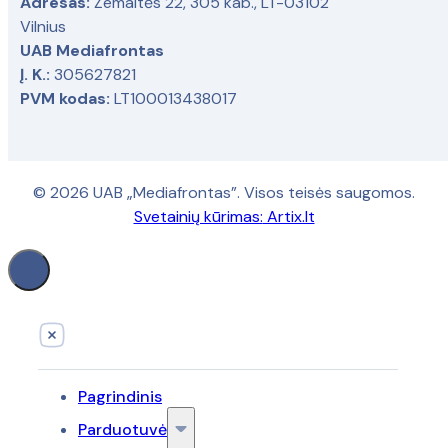
Adresas:
Žemaitės 22, 305 kab., LT-03102
Vilnius
UAB Mediafrontas
Į. K.:
305627821
PVM kodas:
LT100013438017
© 2026 UAB „Mediafrontas”. Visos teisės saugomos.
Svetainių kūrimas:
Artix.lt
Pagrindinis
Parduotuvė