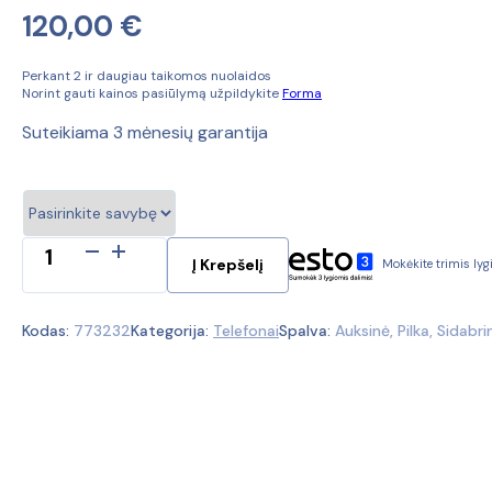
120,00
€
Perkant 2 ir daugiau taikomos nuolaidos
Norint gauti kainos pasiūlymą užpildykite
Forma
Suteikiama 3 mėnesių garantija
produkto
Į Krepšelį
Mokėkite trimis ly
kiekis:
Apple
iPhone
Kodas:
773232
Kategorija:
Telefonai
Spalva:
Auksinė, Pilka, Sidabri
6s
64Gb
(Ekspozicinė
prekė)