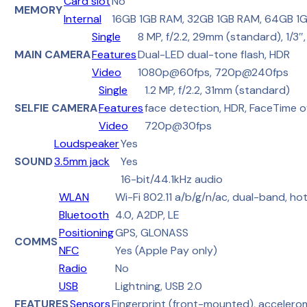
Card slot
No
MEMORY
Internal
16GB 1GB RAM, 32GB 1GB RAM, 64GB 1
Single
8 MP, f/2.2, 29mm (standard), 1/3″
MAIN CAMERA
Features
Dual-LED dual-tone flash, HDR
Video
1080p@60fps, 720p@240fps
Single
1.2 MP, f/2.2, 31mm (standard)
SELFIE CAMERA
Features
face detection, HDR, FaceTime ov
Video
720p@30fps
Loudspeaker
Yes
SOUND
3.5mm jack
Yes
16-bit/44.1kHz audio
WLAN
Wi-Fi 802.11 a/b/g/n/ac, dual-band, ho
Bluetooth
4.0, A2DP, LE
Positioning
GPS, GLONASS
COMMS
NFC
Yes (Apple Pay only)
Radio
No
USB
Lightning, USB 2.0
FEATURES
Sensors
Fingerprint (front-mounted), accelero