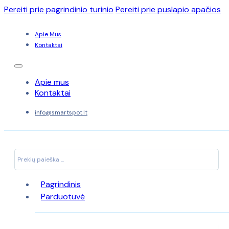
Pereiti prie pagrindinio turinio
Pereiti prie puslapio apačios
Apie Mus
Kontaktai
Apie mus
Kontaktai
info@smartspot.lt
Search
...
Pagrindinis
Parduotuvė