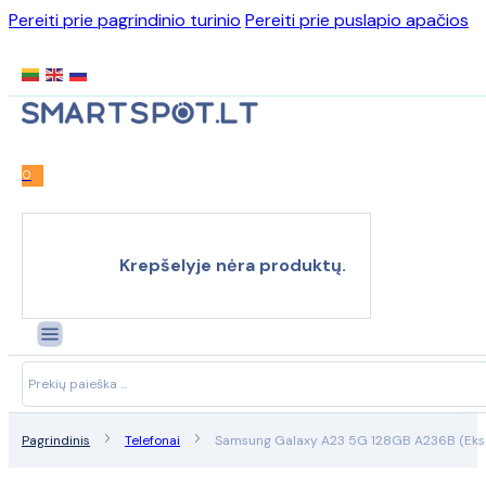
Pereiti prie pagrindinio turinio
Pereiti prie puslapio apačios
0
Krepšelyje nėra produktų.
Search
...
Pagrindinis
Telefonai
Samsung Galaxy A23 5G 128GB A236B (Eksp