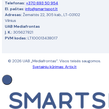
Telefonas:
+370 693 50 954
El. paštas:
info@smartspot.lt
Adresas:
Žemaitės 22, 305 kab., LT-03102
Vilnius
UAB Mediafrontas
Į. K.:
305627821
PVM kodas:
LT100013438017
© 2026 UAB „Mediafrontas”. Visos teisės saugomos.
Svetainių kūrimas:
Artix.lt