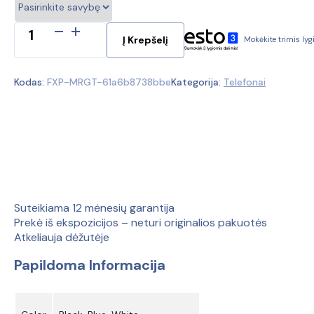
produkto
Į Krepšelį
Mokėkite trimis ly
kiekis:
Samsung
Galaxy
Kodas:
FXP-MRGT-61a6b8738bbe
Kategorija:
Telefonai
A23
5G
128GB
A236B
(Ekspozicinė
prekė)
Suteikiama 12 mėnesių garantija
Prekė iš ekspozicijos – neturi originalios pakuotės
Atkeliauja dėžutėje
Papildoma Informacija