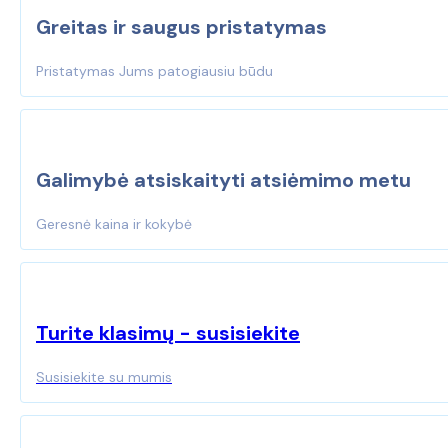
options
Greitas ir saugus pristatymas
may
be
chosen
Pristatymas Jums patogiausiu būdu
on
the
product
page
Galimybė atsiskaityti atsiėmimo metu
Geresnė kaina ir kokybė
Turite klasimų - susisiekite
Susisiekite su mumis