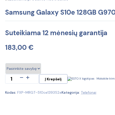
Samsung Galaxy S10e 128GB G970F
Suteikiama 12 mėnesių garantija
183,00
€
produkto
Į Krepšelį
Mokėkite trim
kiekis:
Samsung
Kodas:
FXP-MRGT-510ce139352e
Kategorija:
Telefonai
Galaxy
S10e
128GB
G970F
(Ekspozicinė