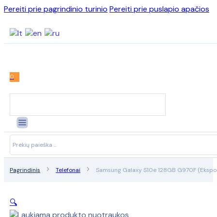
Pereiti prie pagrindinio turinio
Pereiti prie puslapio apačios
0
Search
...
Pagrindinis
Telefonai
Samsung Galaxy S10e 128GB G970F (Ekspoz
🔍