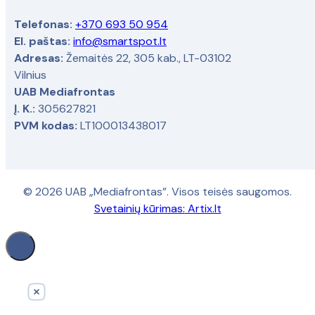
Telefonas:
+370 693 50 954
El. paštas:
info@smartspot.lt
Adresas:
Žemaitės 22, 305 kab., LT-03102
Vilnius
UAB Mediafrontas
Į. K.:
305627821
PVM kodas:
LT100013438017
© 2026 UAB „Mediafrontas”. Visos teisės saugomos.
Svetainių kūrimas:
Artix.lt