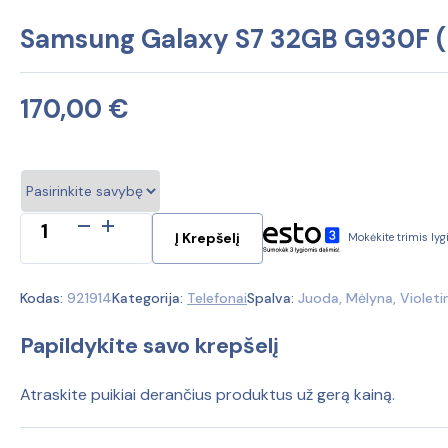
Samsung Galaxy S7 32GB G930F (
170,00
€
produkto
Į Krepšelį
Mokėkite trimis ly
kiekis:
Samsung
Galaxy
Kodas:
921914
Kategorija:
Telefonai
Spalva:
Juoda, Mėlyna, Violeti
S7
32GB
Papildykite savo krepšelį
G930F
(Ekspozicinė
prekė)
Atraskite puikiai derančius produktus už gerą kainą.