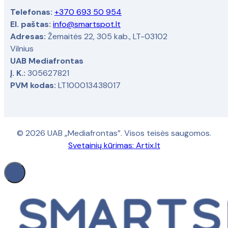
Telefonas:
+370 693 50 954
El. paštas:
info@smartspot.lt
Adresas:
Žemaitės 22, 305 kab., LT-03102
Vilnius
UAB Mediafrontas
Į. K.:
305627821
PVM kodas:
LT100013438017
© 2026 UAB „Mediafrontas”. Visos teisės saugomos.
Svetainių kūrimas:
Artix.lt