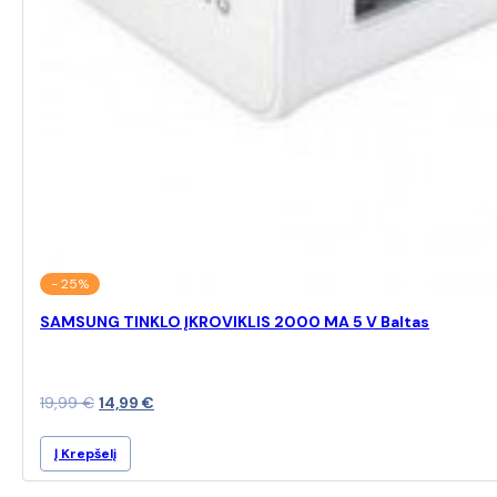
- 25%
SAMSUNG TINKLO ĮKROVIKLIS 2000 MA 5 V Baltas
Original
Current
19,99
€
14,99
€
price
price
Į Krepšelį
was:
is:
19,99 €.
14,99 €.