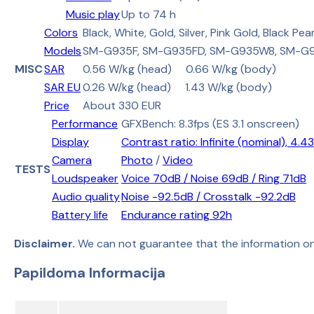
Music play
Up to 74 h
Colors
Black, White, Gold, Silver, Pink Gold, Black Pear
Models
SM-G935F, SM-G935FD, SM-G935W8, SM-G9
MISC
SAR
0.56 W/kg (head) 0.66 W/kg (body)
SAR EU
0.26 W/kg (head) 1.43 W/kg (body)
Price
About 330 EUR
Performance
GFXBench: 8.3fps (ES 3.1 onscreen)
Display
Contrast ratio: Infinite (nominal), 4.4
Camera
Photo
/
Video
TESTS
Loudspeaker
Voice 70dB / Noise 69dB / Ring 71dB
Audio quality
Noise -92.5dB / Crosstalk -92.2dB
Battery life
Endurance rating 92h
Disclaimer.
We can not guarantee that the information on
Papildoma Informacija