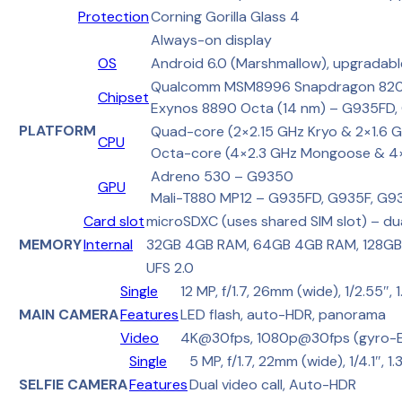
Protection
Corning Gorilla Glass 4
Always-on display
OS
Android 6.0 (Marshmallow), upgradable
Qualcomm MSM8996 Snapdragon 820 
Chipset
Exynos 8890 Octa (14 nm) – G935FD
PLATFORM
Quad-core (2×2.15 GHz Kryo & 2×1.6 
CPU
Octa-core (4×2.3 GHz Mongoose & 4
Adreno 530 – G9350
GPU
Mali-T880 MP12 – G935FD, G935F, G
Card slot
microSDXC (uses shared SIM slot) – du
MEMORY
Internal
32GB 4GB RAM, 64GB 4GB RAM, 128G
UFS 2.0
Single
12 MP, f/1.7, 26mm (wide), 1/2.55″, 
MAIN CAMERA
Features
LED flash, auto-HDR, panorama
Video
4K@30fps, 1080p@30fps (gyro-EI
Single
5 MP, f/1.7, 22mm (wide), 1/4.1″, 
SELFIE CAMERA
Features
Dual video call, Auto-HDR