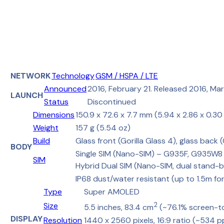
NETWORK
Technology
GSM / HSPA / LTE
Announced
2016, February 21. Released 2016, Mar
LAUNCH
Status
Discontinued
Dimensions
150.9 x 72.6 x 7.7 mm (5.94 x 2.86 x 0.30 
Weight
157 g (5.54 oz)
Build
Glass front (Gorilla Glass 4), glass back 
BODY
Single SIM (Nano-SIM) – G935F, G935W8
SIM
Hybrid Dual SIM (Nano-SIM, dual stand-
IP68 dust/water resistant (up to 1.5m fo
Type
Super AMOLED
Size
2
5.5 inches, 83.4 cm
(~76.1% screen-t
DISPLAY
Resolution
1440 x 2560 pixels, 16:9 ratio (~534 p