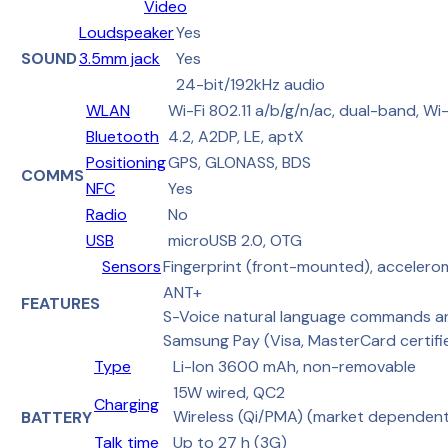
Video
Loudspeaker
Yes
SOUND
3.5mm jack
Yes
24-bit/192kHz audio
WLAN
Wi-Fi 802.11 a/b/g/n/ac, dual-band, Wi-
Bluetooth
4.2, A2DP, LE, aptX
Positioning
GPS, GLONASS, BDS
COMMS
NFC
Yes
Radio
No
USB
microUSB 2.0, OTG
Sensors
Fingerprint (front-mounted), accelerom
ANT+
FEATURES
S-Voice natural language commands an
Samsung Pay (Visa, MasterCard certifi
Type
Li-Ion 3600 mAh, non-removable
15W wired, QC2
Charging
Wireless (Qi/PMA) (market dependen
BATTERY
Talk time
Up to 27 h (3G)