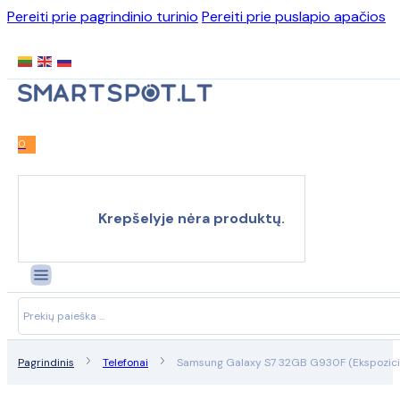
Pereiti prie pagrindinio turinio
Pereiti prie puslapio apačios
0
Krepšelyje nėra produktų.
Search
...
Pagrindinis
Telefonai
Samsung Galaxy S7 32GB G930F (Ekspozici