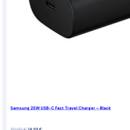
Samsung 25W USB-C Fast Travel Charger – Black
Original
Current
20,00
€
14,99
€