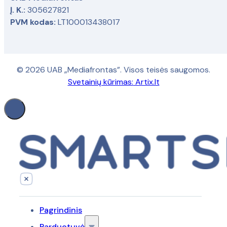
Į. K.:
305627821
PVM kodas:
LT100013438017
© 2026 UAB „Mediafrontas”. Visos teisės saugomos.
Svetainių kūrimas:
Artix.lt
Pagrindinis
Parduotuvė