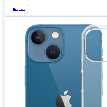
price
price
Į Krepšelį
was:
is:
19,99 €.
14,99 €.