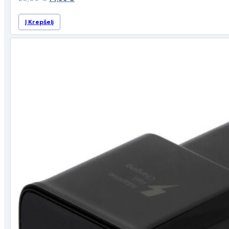
price
price
Į Krepšelį
was:
is:
20,00 €.
14,99 €.