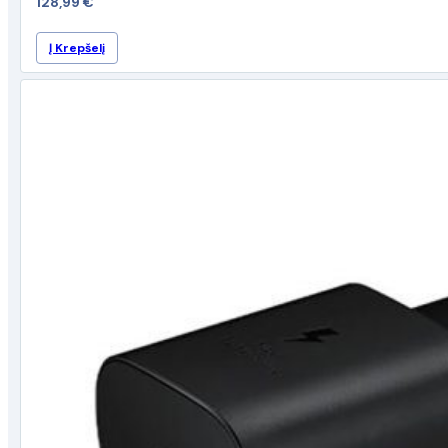
128,99
€
Į Krepšelį