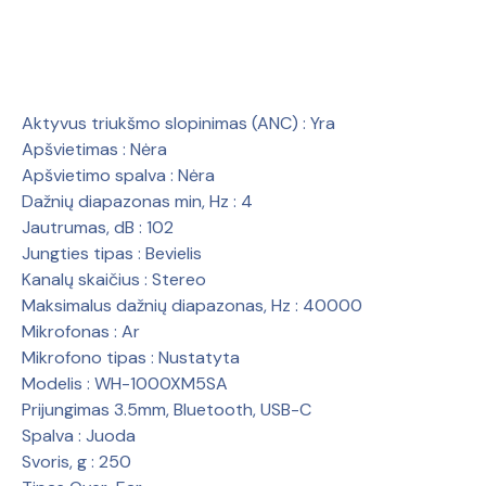
Aktyvus triukšmo slopinimas (ANC)
: Yra
Apšvietimas
:
Nėra
Apšvietimo spalva
:
Nėra
Dažnių diapazonas min, Hz
:
4
Jautrumas, dB
:
102
Jungties tipas
:
Bevielis
Kanalų skaičius
:
Stereo
Maksimalus dažnių diapazonas, Hz
:
40000
Mikrofonas
:
Ar
Mikrofono tipas
:
Nustatyta
Modelis
:
WH-1000XM5SA
Prijungimas
3.5mm, Bluetooth, USB-C
Spalva
:
Juoda
Svoris, g
:
250