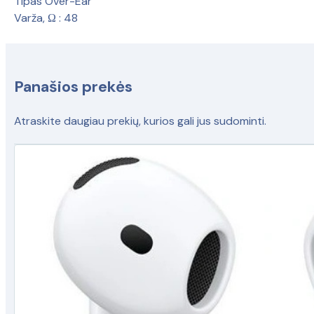
Tipas
Over-Ear
Varža, Ω
:
48
Panašios prekės
Atraskite daugiau prekių, kurios gali jus sudominti.