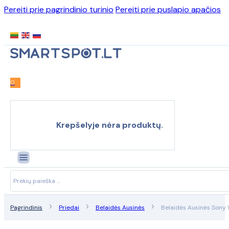
Pereiti prie pagrindinio turinio
Pereiti prie puslapio apačios
0
Krepšelyje nėra produktų.
Search
...
Pagrindinis
Priedai
Belaidės Ausinės
Belaidės Ausinės Son