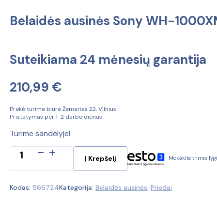
Belaidės ausinės Sony WH-1000
Suteikiama 24 mėnesių garantija
210,99
€
Prekė turime biure Žemaitės 22, Vilnius
Pristatymas per 1-2 darbo dienas
Turime sandėlyje!
produkto
Į Krepšelį
Mokėkite trimis ly
kiekis:
Belaidės
ausinės
Kodas:
566724
Kategorija:
Belaidės ausinės
,
Priedai
Sony
WH-
1000XM5