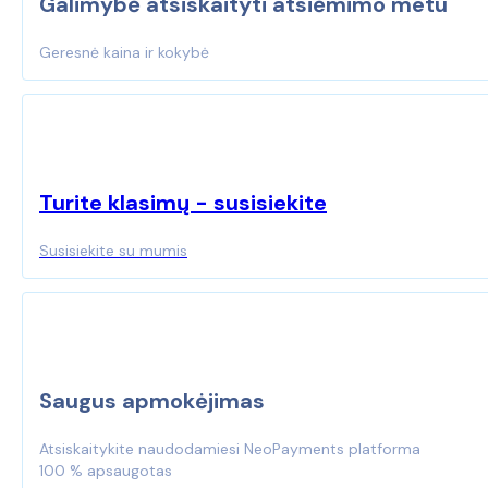
Galimybė atsiskaityti atsiėmimo metu
Geresnė kaina ir kokybė
Turite klasimų - susisiekite
Susisiekite su mumis
Saugus apmokėjimas
Atsiskaitykite naudodamiesi NeoPayments platforma
100 % apsaugotas