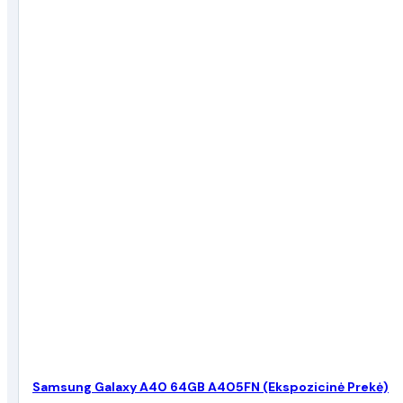
Samsung Galaxy A40 64GB A405FN (Ekspozicinė Prekė)