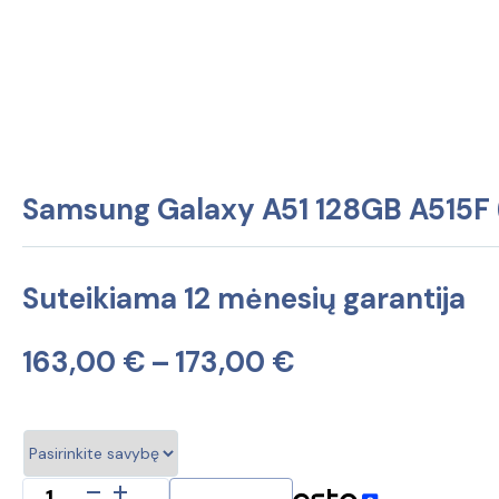
Samsung Galaxy A51 128GB A515F 
Suteikiama 12 mėnesių garantija
Price
163,00
€
–
173,00
€
range:
163,00 €
produkto
through