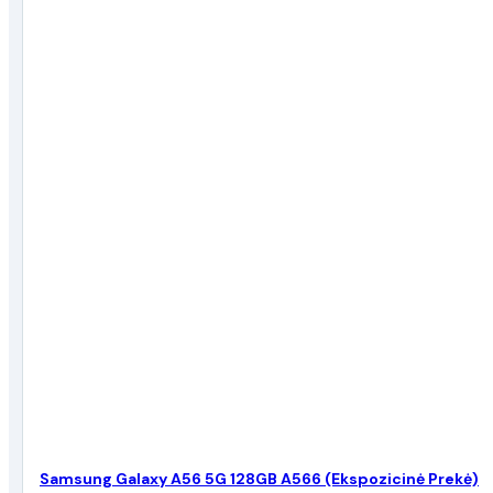
Samsung Galaxy A56 5G 128GB A566 (Ekspozicinė Prekė)