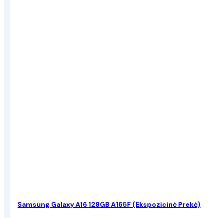
Samsung Galaxy A16 128GB A165F (Ekspozicinė Prekė)