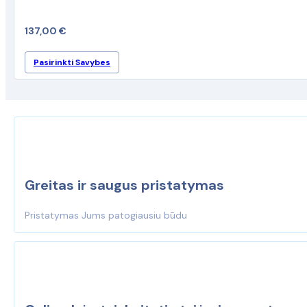
137,00
€
This
Pasirinkti Savybes
product
has
multiple
variants.
The
options
may
be
Greitas ir saugus pristatymas
chosen
on
Pristatymas Jums patogiausiu būdu
the
product
page