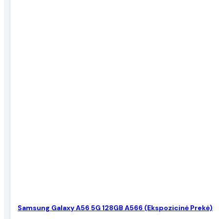
Samsung Galaxy A56 5G 128GB A566 (Ekspozicinė Prekė)