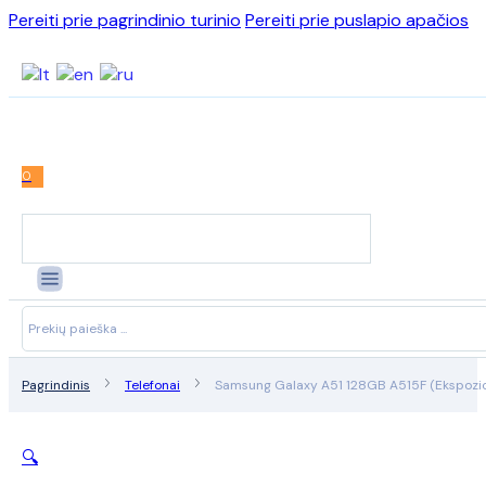
Pereiti prie pagrindinio turinio
Pereiti prie puslapio apačios
0
Search
...
Pagrindinis
Telefonai
Samsung Galaxy A51 128GB A515F (Ekspozic
🔍