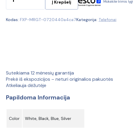
Į Krepšelį
Mokėkite trimis ly
kiekis:
Samsung
173,00 €
Galaxy
Kodas:
FXP-MRGT-0720440a4ca7
Kategorija:
Telefonai
A51
128GB
A515F
(Ekspozicinė
prekė)
Suteikiama 12 mėnesių garantija
Prekė iš ekspozicijos – neturi originalios pakuotės
Atkeliauja dėžutėje
Papildoma Informacija
Color
White, Black, Blue, Silver