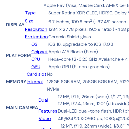
Apple Pay (Visa, MasterCard, AMEX certi
Type
Super Retina XDR OLED, HDR10, Dolby V
Size
2
6.7 inches, 109.8 cm
(~87.4% screen-
DISPLAY
Resolution
1284 x 2778 pixels, 19.5:9 ratio (~458 
Protection
Ceramic Shield glass
OS
iOS 16, upgradable to iOS 17.0.3
Chipset
Apple A15 Bionic (5 nm)
PLATFORM
CPU
Hexa-core (2×3.23 GHz Avalanche + 4×
GPU
Apple GPU (5-core graphics)
Card slot
No
MEMORY
Internal
128GB 6GB RAM, 256GB 6GB RAM, 512
NVMe
12 MP, f/1.5, 26mm (wide), 1/1.7″, 1
Dual
12 MP, f/2.4, 13mm, 120˚ (ultrawide
MAIN CAMERA
Features
Dual-LED dual-tone flash, HDR (
Video
4K@24/25/30/60fps, 1080p@25/30/
12 MP, f/1.9, 23mm (wide), 1/3.6″,