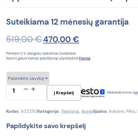
Suteikiama 12 mėnesių garantija
519,00
€
Original
Current
470,00
€
price
price
Perkant 2 ir daugiau taikomos nuolaidos
Norint gauti kainos pasiūlymą užpildykite
Forma
was:
is:
519,00 €.
470,00 €.
produkto
Į Krepšelį
Mokėkite trimis ly
kiekis:
Apple
iPhone
Kodas:
425292
Kategorija:
Telefonai
,
Apple
Spalva:
Auksinė, Pilka,
14
Pro
Papildykite savo krepšelį
128Gb
(Ekspozicinė