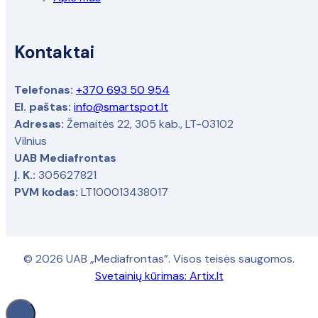
Kontaktai
Telefonas:
+370 693 50 954
El. paštas:
info@smartspot.lt
Adresas:
Žemaitės 22, 305 kab., LT-03102
Vilnius
UAB Mediafrontas
Į. K.:
305627821
PVM kodas:
LT100013438017
© 2026 UAB „Mediafrontas”. Visos teisės saugomos.
Svetainių kūrimas:
Artix.lt