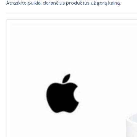
prekė)
Atraskite puikiai derančius produktus už gerą kainą.