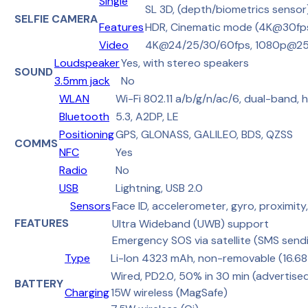
Single
SL 3D, (depth/biometrics sensor
SELFIE CAMERA
Features
HDR, Cinematic mode (4K@30fp
Video
4K@24/25/30/60fps, 1080p@25/
Loudspeaker
Yes, with stereo speakers
SOUND
3.5mm jack
No
WLAN
Wi-Fi 802.11 a/b/g/n/ac/6, dual-band,
Bluetooth
5.3, A2DP, LE
Positioning
GPS, GLONASS, GALILEO, BDS, QZSS
COMMS
NFC
Yes
Radio
No
USB
Lightning, USB 2.0
Sensors
Face ID, accelerometer, gyro, proximit
FEATURES
Ultra Wideband (UWB) support
Emergency SOS via satellite (SMS sendi
Type
Li-Ion 4323 mAh, non-removable (16.6
Wired, PD2.0, 50% in 30 min (advertise
BATTERY
Charging
15W wireless (MagSafe)