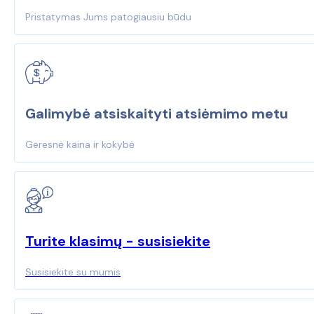
on
Pristatymas Jums patogiausiu būdu
the
product
page
Galimybė atsiskaityti atsiėmimo metu
Geresnė kaina ir kokybė
Turite klasimų - susisiekite
Susisiekite su mumis