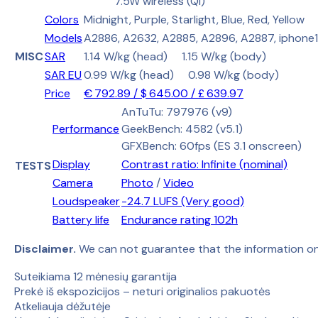
7.5W wireless (Qi)
Colors
Midnight, Purple, Starlight, Blue, Red, Yellow
Models
A2886, A2632, A2885, A2896, A2887, iphone1
MISC
SAR
1.14 W/kg (head) 1.15 W/kg (body)
SAR EU
0.99 W/kg (head) 0.98 W/kg (body)
Price
€ 792.89 / $ 645.00 / £ 639.97
AnTuTu: 797976 (v9)
Performance
GeekBench: 4582 (v5.1)
GFXBench: 60fps (ES 3.1 onscreen)
Display
Contrast ratio: Infinite (nominal)
TESTS
Camera
Photo
/
Video
Loudspeaker
-24.7 LUFS (Very good)
Battery life
Endurance rating 102h
Disclaimer.
We can not guarantee that the information on
Suteikiama 12 mėnesių garantija
Prekė iš ekspozicijos – neturi originalios pakuotės
Atkeliauja dėžutėje