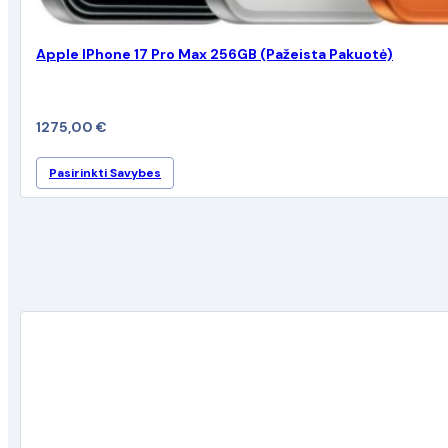
Apple IPhone 17 Pro Max 256GB (Pažeista Pakuotė)
1275,00
€
This
Pasirinkti Savybes
product
has
multiple
variants.
The
options
may
be
chosen
on
the
product
page