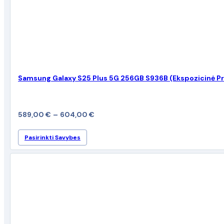
Samsung Galaxy S25 Plus 5G 256GB S936B (Ekspozicinė P
Price
589,00
€
–
604,00
€
range:
This
Pasirinkti Savybes
589,00 €
product
through
has
multiple
604,00 €
variants.
The
options
may
be