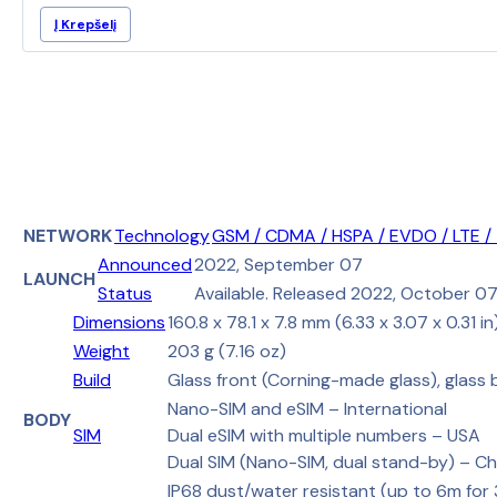
Į Krepšelį
NETWORK
Technology
GSM / CDMA / HSPA / EVDO / LTE /
Announced
2022, September 07
LAUNCH
Status
Available. Released 2022, October 0
Dimensions
160.8 x 78.1 x 7.8 mm (6.33 x 3.07 x 0.31 in
Weight
203 g (7.16 oz)
Build
Glass front (Corning-made glass), glass
Nano-SIM and eSIM – International
BODY
SIM
Dual eSIM with multiple numbers – USA
Dual SIM (Nano-SIM, dual stand-by) – Ch
IP68 dust/water resistant (up to 6m for