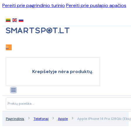
Pereiti prie pagrindinio turinio
Pereiti prie puslapio apačios
0
Krepšelyje nėra produktų.
Search
...
Pagrindinis
Telefonai
Apple
Apple IPhone 14 Pro 128Gb (Eksp